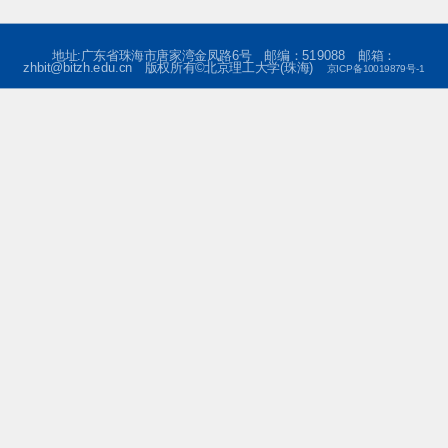
地址:广东省珠海市唐家湾金凤路6号 邮编：519088 邮箱：
zhbit@bitzh.edu.cn 版权所有©北京理工大学(珠海)
京ICP备10019879号-1