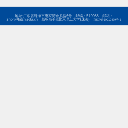
地址:广东省珠海市唐家湾金凤路6号 邮编：519088 邮箱：
zhbit@bitzh.edu.cn 版权所有©北京理工大学(珠海)
京ICP备10019879号-1